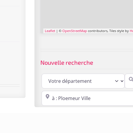
Leaflet
| ©
OpenStreetMap
contributors, Tiles style by
H
Nouvelle recherche
Cabi
Proche de : ville, cp, lieu ...