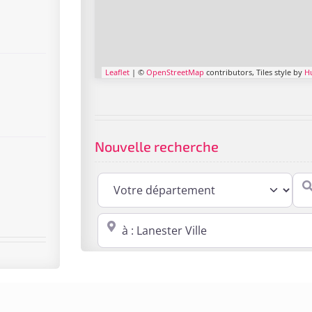
Leaflet
| ©
OpenStreetMap
contributors, Tiles style by
H
Nouvelle recherche
Cabi
Proche de : ville, cp, lieu ...