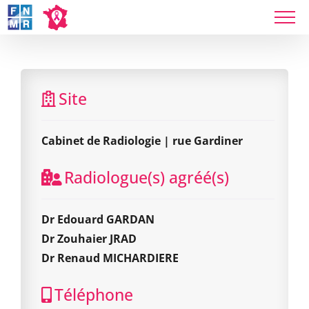
Skip
to
content
Cabinet de Radiologie | rue Gardiner
Site
Cabinet de Radiologie | rue Gardiner
Radiologue(s) agréé(s)
Dr Edouard GARDAN
Dr Zouhaier JRAD
Dr Renaud MICHARDIERE
Téléphone