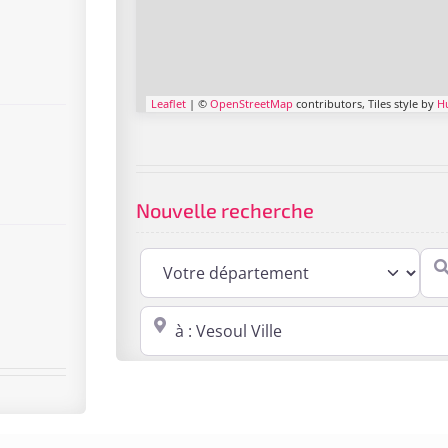
Leaflet
| ©
OpenStreetMap
contributors, Tiles style by
H
Nouvelle recherche
Cabi
Proche de : ville, cp, lieu ...