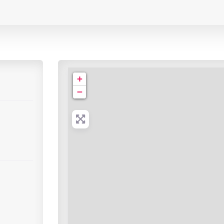
CHI | Service de Radiologie
+
−