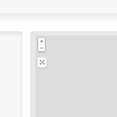
Centre Hospitalier| Bd Maréchal Juin
+
−