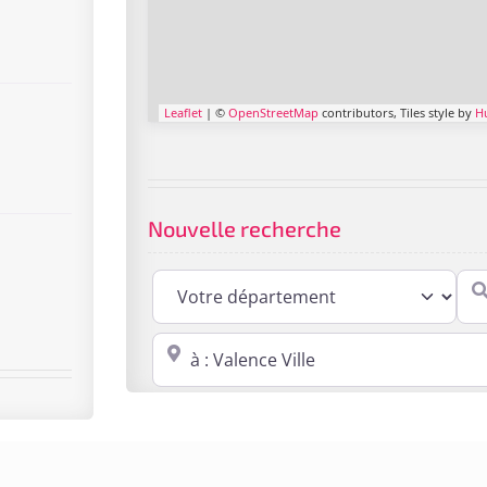
Leaflet
| ©
OpenStreetMap
contributors, Tiles style by
H
Nouvelle recherche
Cabi
Proche de : ville, cp, lieu ...