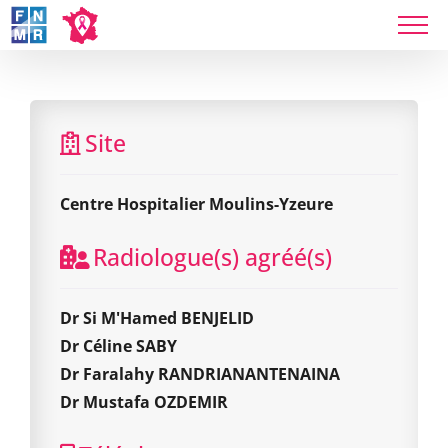
Skip
to
content
Centre Hospitalier Moulins-Yzeure
Site
Centre Hospitalier Moulins-Yzeure
Radiologue(s) agréé(s)
Dr Si M'Hamed BENJELID
Dr Céline SABY
Dr Faralahy RANDRIANANTENAINA
Dr Mustafa OZDEMIR