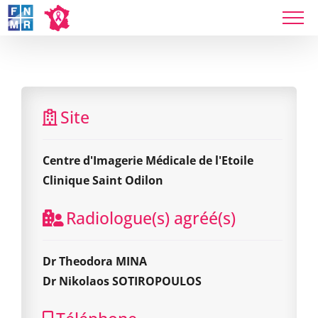
Skip
to
Centre d'Imagerie Médicale de l'Etoile Clinique
content
Saint Odilon
Site
Centre d'Imagerie Médicale de l'Etoile
Clinique Saint Odilon
Radiologue(s) agréé(s)
Dr Theodora MINA
Dr Nikolaos SOTIROPOULOS