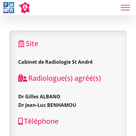
Skip
to
content
Cabinet de Radiologie St André
Site
Cabinet de Radiologie St André
Radiologue(s) agréé(s)
Dr Gilles ALBANO
Dr Jean-Luc BENHAMOU
Téléphone