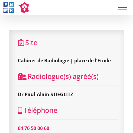
Skip
to
content
Cabinet de Radiologie | place de l'Etoile
Site
Cabinet de Radiologie | place de l'Etoile
Radiologue(s) agréé(s)
Dr Paul-Alain STIEGLITZ
Téléphone
04 76 50 00 60