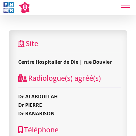
Skip
to
content
Centre Hospitalier de Die | rue Bouvier
Site
Centre Hospitalier de Die | rue Bouvier
Radiologue(s) agréé(s)
Dr ALABDULLAH
Dr PIERRE
Dr RANARISON
Téléphone