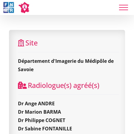
Skip
to
content
Département d'Imagerie du Médipôle de Savoie
Site
Département d'Imagerie du Médipôle de
Savoie
Radiologue(s) agréé(s)
Dr Ange ANDRE
Dr Marion BARMA
Dr Philippe COGNET
Dr Sabine FONTANILLE